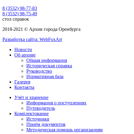
8 (3532) 98-77-83
8 (3532) 98-75-49
стол справок
2018-2021 © Архив города Оренбурга
Разработка сайта: WebFoxArt
Новости
Об архиве
Общая информация
Историческая справка
Руководство
Нормативная база
Галерея
Контакты
Учёт и хранение
Информация о поступлениях
Путеводитель
Комплектование
Источники
Приём документов
Методическая помощь организациям